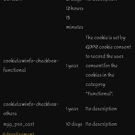
12 hours
15
minutes
The cookie is set by
GDPR cookie consent
to record the user
cookielawinfo-checkbox-
1 year
consent for the
functional
cookies in the
category
"Functional".
cookielawinfo-checkbox-
1 year
No description
others
ngg_pro_cart
10 days
No description
Advertisement