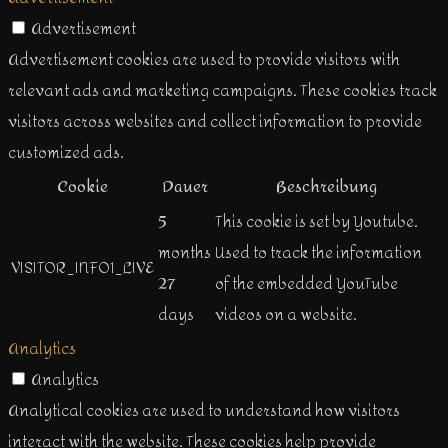
Advertisement
Advertisement cookies are used to provide visitors with
relevant ads and marketing campaigns. These cookies track
visitors across websites and collect information to provide
customized ads.
Cookie
Dauer
Beschreibung
5
This cookie is set by Youtube.
months
Used to track the information
VISITOR_INFO1_LIVE
27
of the embedded YouTube
days
videos on a website.
Analytics
Analytics
Analytical cookies are used to understand how visitors
interact with the website. These cookies help provide