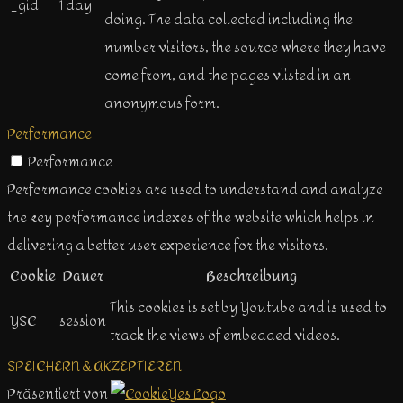
_gid
1 day
doing. The data collected including the
number visitors, the source where they have
come from, and the pages viisted in an
anonymous form.
Performance
Performance
Performance cookies are used to understand and analyze
the key performance indexes of the website which helps in
delivering a better user experience for the visitors.
Cookie
Dauer
Beschreibung
This cookies is set by Youtube and is used to
YSC
session
track the views of embedded videos.
SPEICHERN & AKZEPTIEREN
Präsentiert von