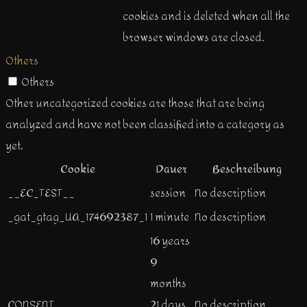
cookies and is deleted when all the
browser windows are closed.
Others
Others
Other uncategorized cookies are those that are being
analyzed and have not been classified into a category as
yet.
Cookie
Dauer
Beschreibung
__EC_TEST__
session
No description
_gat_gtag_UA_174692387_1
1 minute
No description
16 years
9
months
CONSENT
21 days
No description