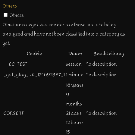
Others
Others
Other uncategorized cookies are those that are being
analyzed and have not been classified into a category as
yet.
Cookie
Dauer
Beschreibung
__EC_TEST__
session
No description
_gat_gtag_UA_174692387_1
1 minute
No description
16 years
9
months
CONSENT
21 days
No description
12 hours
15