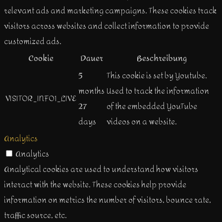
relevant ads and marketing campaigns. These cookies track
visitors across websites and collect information to provide
customized ads.
Cookie
Dauer
Beschreibung
5
This cookie is set by Youtube.
months
Used to track the information
VISITOR_INFO1_LIVE
27
of the embedded YouTube
days
videos on a website.
Analytics
Analytics
Analytical cookies are used to understand how visitors
interact with the website. These cookies help provide
information on metrics the number of visitors, bounce rate,
traffic source, etc.