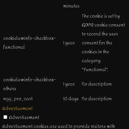
minutes
The cookie is set by
GDPR cookie consent
to record the user
cookielawinfo-checkbox-
1 year
consent for the
functional
cookies in the
category
"Functional".
cookielawinfo-checkbox-
1 year
No description
others
ngg_pro_cart
10 days
No description
Advertisement
Advertisement
Advertisement cookies are used to provide visitors with