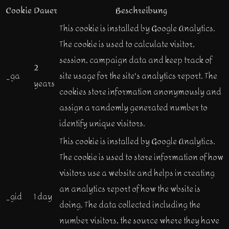
Cookie
Dauer
Beschreibung
This cookie is installed by Google Analytics.
The cookie is used to calculate visitor,
session, campaign data and keep track of
2
_ga
site usage for the site's analytics report. The
years
cookies store information anonymously and
assign a randomly generated number to
identify unique visitors.
This cookie is installed by Google Analytics.
The cookie is used to store information of how
visitors use a website and helps in creating
an analytics report of how the wbsite is
_gid
1 day
doing. The data collected including the
number visitors, the source where they have