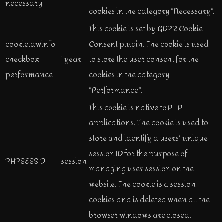
necessary
cookies in the category "Necessary".
This cookie is set by GDPR Cookie
cookielawinfo-
Consent plugin. The cookie is used
checkbox-
1 year
to store the user consent for the
performance
cookies in the category
"Performance".
This cookie is native to PHP
applications. The cookie is used to
store and identify a users' unique
session ID for the purpose of
PHPSESSID
session
managing user session on the
website. The cookie is a session
cookies and is deleted when all the
browser windows are closed.