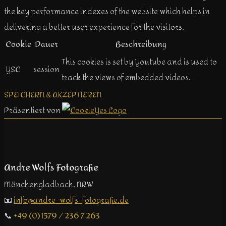
the key performance indexes of the website which helps in
delivering a better user experience for the visitors.
Cookie
Dauer
Beschreibung
This cookies is set by Youtube and is used to
YSC
session
track the views of embedded videos.
SPEICHERN & AKZEPTIEREN
Präsentiert von
Andre Wolfs Fotografie
Mönchengladbach, NRW
📧
info@andre-wolfs-fotografie.de
📞
+49 (0) 1579 / 236 7 263