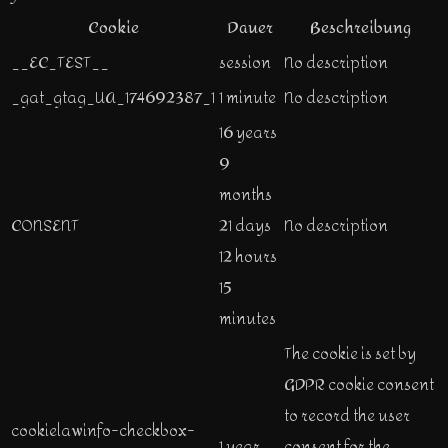
Cookie
Dauer
Beschreibung
__EC_TEST__
session
No description
_gat_gtag_UA_174692387_1
1 minute
No description
16 years
9
months
CONSENT
21 days
No description
12 hours
15
minutes
The cookie is set by
GDPR cookie consent
to record the user
cookielawinfo-checkbox-
1 year
consent for the