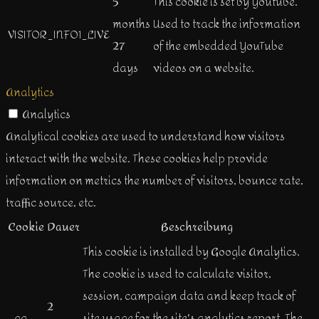
5
This cookie is set by Youtube.
months
Used to track the information
VISITOR_INFO1_LIVE
27
of the embedded YouTube
days
videos on a website.
Analytics
Analytics
Analytical cookies are used to understand how visitors
interact with the website. These cookies help provide
information on metrics the number of visitors, bounce rate,
traffic source, etc.
Cookie
Dauer
Beschreibung
This cookie is installed by Google Analytics.
The cookie is used to calculate visitor,
session, campaign data and keep track of
2
_ga
site usage for the site's analytics report. The