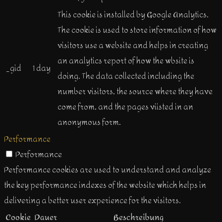
This cookie is installed by Google Analytics.
The cookie is used to store information of how
visitors use a website and helps in creating
an analytics report of how the wbsite is
_gid
1 day
doing. The data collected including the
number visitors, the source where they have
come from, and the pages viisted in an
anonymous form.
Performance
Performance
Performance cookies are used to understand and analyze
the key performance indexes of the website which helps in
delivering a better user experience for the visitors.
Cookie
Dauer
Beschreibung