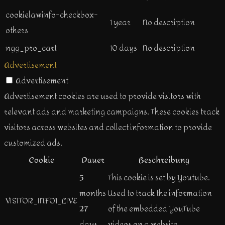
cookielawinfo-checkbox-
1 year
No description
others
ngg_pro_cart
10 days
No description
Advertisement
Advertisement
Advertisement cookies are used to provide visitors with
relevant ads and marketing campaigns. These cookies track
visitors across websites and collect information to provide
customized ads.
Cookie
Dauer
Beschreibung
5
This cookie is set by Youtube.
months
Used to track the information
VISITOR_INFO1_LIVE
27
of the embedded YouTube
days
videos on a website.