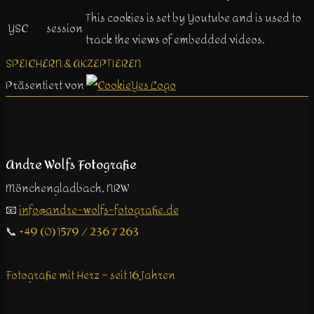
This cookies is set by Youtube and is used to
YSC
session
track the views of embedded videos.
SPEICHERN & AKZEPTIEREN
Präsentiert von
Andre Wolfs Fotografie
Mönchengladbach, NRW
📧
info@andre-wolfs-fotografie.de
📞
+49 (0) 1579 / 236 7 263
Fotografie mit Herz – seit 16 Jahren