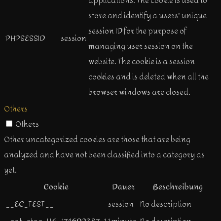
applications. The cookie is used to
store and identify a users' unique
session ID for the purpose of
PHPSESSID
session
managing user session on the
website. The cookie is a session
cookies and is deleted when all the
browser windows are closed.
Others
Others
Other uncategorized cookies are those that are being
analyzed and have not been classified into a category as
yet.
Cookie
Dauer
Beschreibung
__EC_TEST__
session
No description