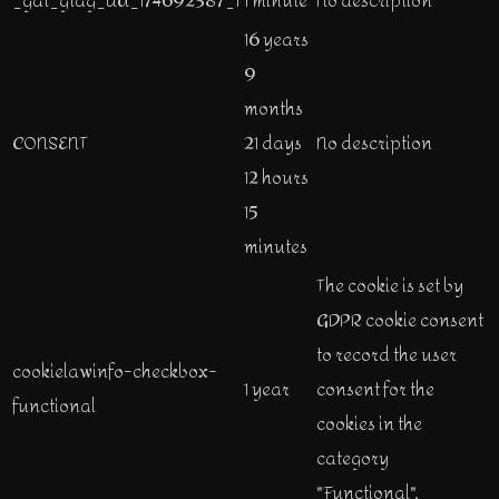
_gat_gtag_UA_174692387_1
1 minute
No description
16 years
9
months
CONSENT
21 days
No description
12 hours
15
minutes
The cookie is set by
GDPR cookie consent
to record the user
cookielawinfo-checkbox-
1 year
consent for the
functional
cookies in the
category
"Functional".