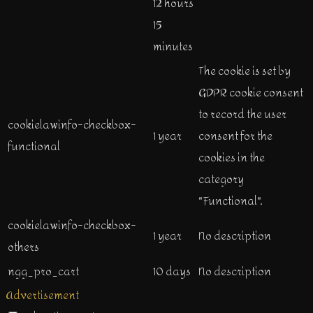
12 hours
15
minutes
The cookie is set by
GDPR cookie consent
to record the user
cookielawinfo-checkbox-
1 year
consent for the
functional
cookies in the
category
"Functional".
cookielawinfo-checkbox-
1 year
No description
others
ngg_pro_cart
10 days
No description
Advertisement