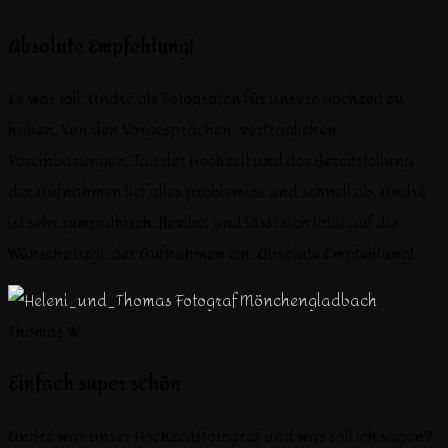
Absolute Empfehlung!
Es war toll, André als Fotografen für unsere Hochzeit zu
haben. Von den Vorgesprächen, vertraglichen
Vereinbarungen, Tag der Hochzeit und der Bereitstellung
der Aufnahmen lief alles problemlos und schnell ab. André
ist sehr sympathisch, flexibel und lässt sich total auf die
Wünsche bzgl. der Aufnahmen ein. Absolute Empfehlung!
Thomas W.
Einfach super schön
André war unser Hochzeitsfotograf und was soll ich sagen?