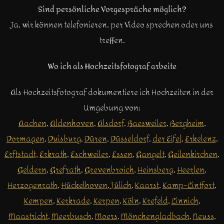
Sind persönliche Vorgespräche möglich?
Ja, wir können telefonieren, per Video sprechen oder uns
treffen.
Wo ich als Hochzeitsfotograf arbeite
Als Hochzeitsfotograf dokumentiere ich Hochzeiten in der
Umgebung von:
Aachen
,
Aldenhoven
,
Alsdorf
,
Baesweiler
,
Bergheim
,
Dormagen
,
Duisburg
,
Düren
,
Düsseldorf
,
der Eifel
,
Erkelenz
,
Erftstadt,
Erkrath
,
Eschweiler
,
Essen
,
Gangelt
,
Geilenkirchen
,
Geldern
,
Grefrath
,
Grevenbroich
,
Heinsberg
,
Heerlen
,
Herzogenrath
,
Hückelhoven
,
Jülich
,
Kaarst
,
Kamp-Lintfort
,
Kempen
,
Kerkrade
,
Kerpen
,
Köln
,
Krefeld
,
Linnich
,
Maastricht
,
Meerbusch
,
Moers
,
Mönchengladbach
,
Neuss
,