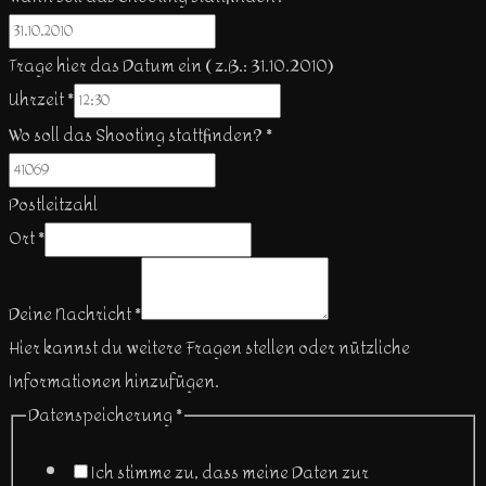
Trage hier das Datum ein ( z.B.: 31.10.2010)
Uhrzeit
*
Wo soll das Shooting stattfinden?
*
Postleitzahl
Wo
Ort
*
Shooting
soll
Deine Nachricht
*
Hier kannst du weitere Fragen stellen oder nützliche
Informationen hinzufügen.
Datenspeicherung
*
Ich stimme zu, dass meine Daten zur