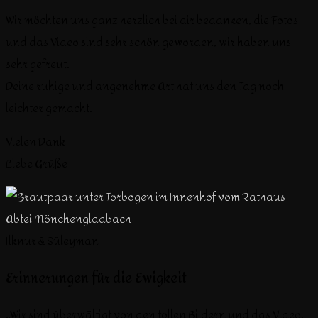
Wir möchten uns ganz herzlich bei dir bedanken, die Fotos
und das Video sind sehr schön geworden, wir haben uns
sehr gefreut.
Deine ruhige und angenehme Art hat uns den Tag noch
leichter gemacht.
Vielen Dank
Liebe Grüße
Ilknur & Süleyman
Erinnerungen für die Ewigkeit
„Wir sind überwältigt von den tollen Bildern und das Video.