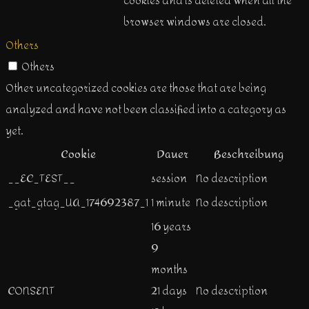
cookies and is deleted when all the
browser windows are closed.
Others
Others
Other uncategorized cookies are those that are being
analyzed and have not been classified into a category as
yet.
Cookie
Dauer
Beschreibung
__EC_TEST__
session
No description
_gat_gtag_UA_174692387_1
1 minute
No description
16 years
9
months
CONSENT
21 days
No description