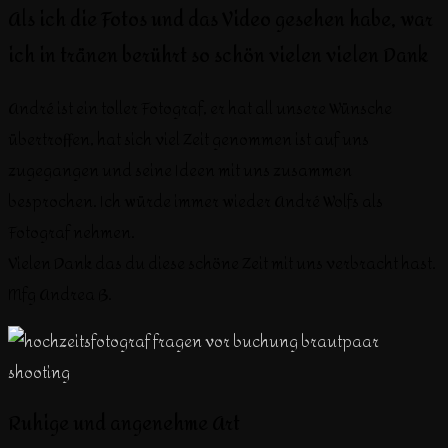
Als ich die Fotos und das Video gesehen habe, war
ich in tränen berührt so schön vielen vielen Dank
André ist ein toller Fotograf, er hat all unsere Wünsche
übertroffen, hat sich viel Zeit genommen ist auf uns
zugegangen und seine Ideen mit uns zusammen
besprochen. Ich würde immer wieder André Wolfs als
Fotograf nehmen.
Vielen Dank das du diese schöne Zeit mit uns verbracht hast.
Mfg Andrea B.
Ruhige und angenehme Art