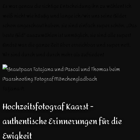
Es war genau die richtige Entscheidung ihn zu wählen! Ich
weiß nicht wie häufig und lange ich/wir uns seine Bilder
schon angeschaut haben, sie sind einfach super schön. „Das
beste Bild“ auszuwählen ist unmöglich, sie sind alle super!
André war die ganze Zeit über erreichbar und super nett.
Wir sind durch und durch mehr als zufrieden!
Tatjana P.
Hochzeitsfotograf Kaarst -
authentische Erinnerungen für die
Ewigkeit