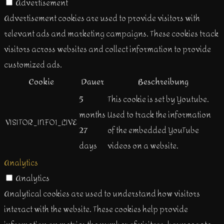
Advertisement
Advertisement cookies are used to provide visitors with
relevant ads and marketing campaigns. These cookies track
visitors across websites and collect information to provide
customized ads.
Cookie
Dauer
Beschreibung
5
This cookie is set by Youtube.
months
Used to track the information
VISITOR_INFO1_LIVE
27
of the embedded YouTube
days
videos on a website.
Analytics
Analytics
Analytical cookies are used to understand how visitors
interact with the website. These cookies help provide