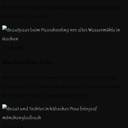
Vielen lieben Dank.“ André Wolfs hat uns Erinnerungen für
die Ewigkeit gemacht!!!
Thomas W.
Wunderschöne Fotos
Vielen lieben Dank nochmal für die schnellen Fotos nach
gerade mal 24 Stunden bekamen wir die Fotos zugeschickt
von unserer Hochzeit. Wunderschöne Fotos
Melanie S.