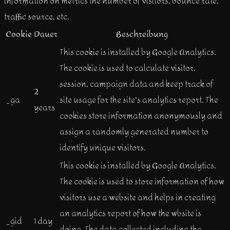
information on metrics the number of visitors, bounce rate,
traffic source, etc.
Cookie
Dauer
Beschreibung
This cookie is installed by Google Analytics.
The cookie is used to calculate visitor,
session, campaign data and keep track of
2
_ga
site usage for the site's analytics report. The
years
cookies store information anonymously and
assign a randomly generated number to
identify unique visitors.
This cookie is installed by Google Analytics.
The cookie is used to store information of how
visitors use a website and helps in creating
an analytics report of how the wbsite is
_gid
1 day
doing. The data collected including the